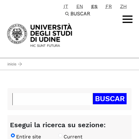
IT
EN
ES
FR
ZH
Passa al contenuto principale
BUSCAR
inicio
Esegui la ricerca su sezione:
Entire site
Current