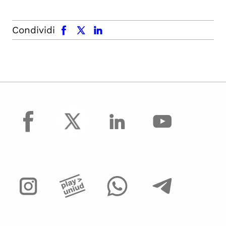
facebook
x.com
linkedin
Condividi
facebook