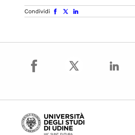
facebook
x.com
linkedin
Condividi
facebook