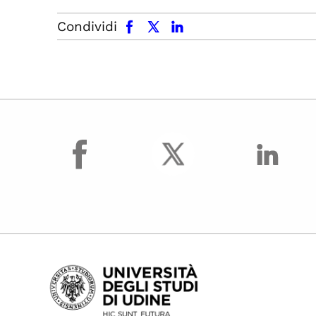
facebook
x.com
linkedin
Condividi
facebook