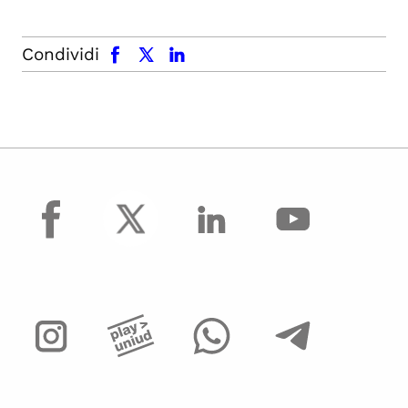
facebook
x.com
linkedin
Condividi
facebook