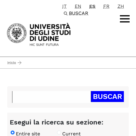
IT
EN
ES
FR
ZH
Passa al contenuto principale
BUSCAR
inicio
Esegui la ricerca su sezione:
Entire site
Current