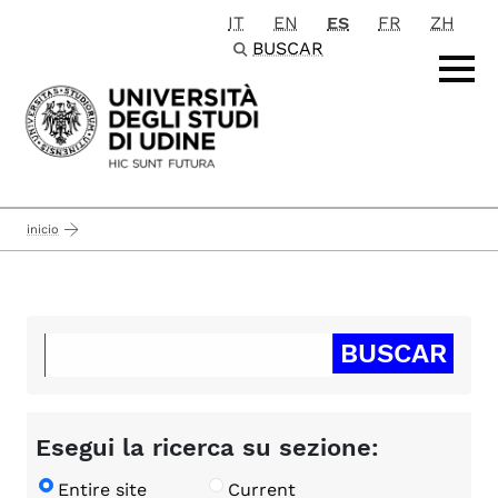
IT
EN
ES
FR
ZH
Passa al contenuto principale
BUSCAR
inicio
Esegui la ricerca su sezione:
Entire site
Current