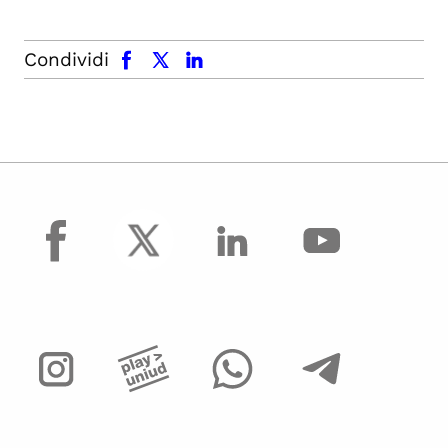
facebook
x.com
linkedin
Condividi
facebook