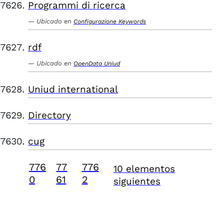
Programmi di ricerca
Ubicado en
Configurazione Keywords
rdf
Ubicado en
OpenData Uniud
Uniud international
Directory
cug
776
77
776
10 elementos
0
61
2
siguientes