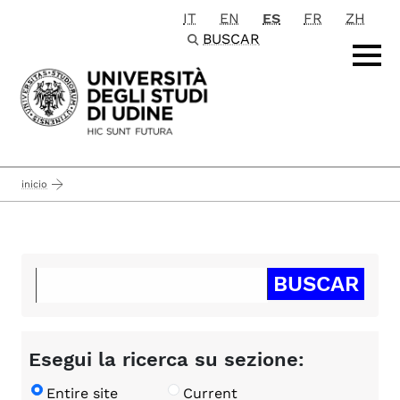
IT
EN
ES
FR
ZH
Passa al contenuto principale
BUSCAR
inicio
Esegui la ricerca su sezione:
Entire site
Current