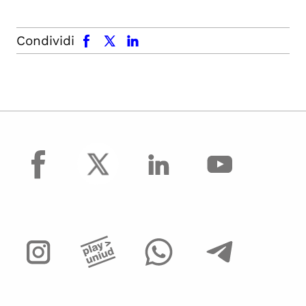
facebook
x.com
linkedin
Condividi
facebook