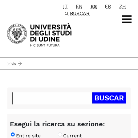
IT
EN
ES
FR
ZH
Passa al contenuto principale
BUSCAR
inicio
Esegui la ricerca su sezione:
Entire site
Current