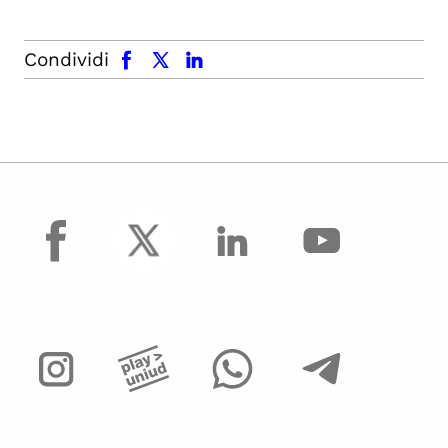
facebook
x.com
linkedin
Condividi
facebook