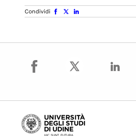
facebook
x.com
linkedin
Condividi
facebook