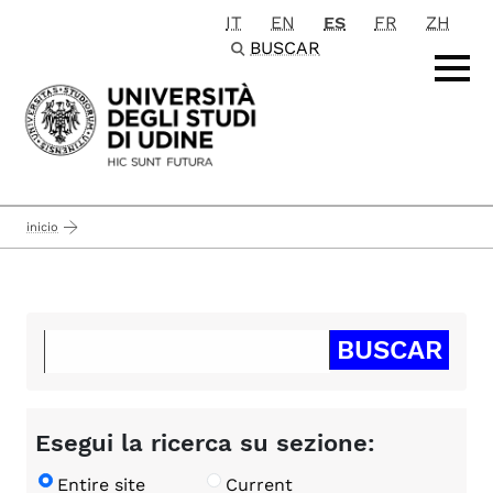
IT
EN
ES
FR
ZH
Passa al contenuto principale
BUSCAR
inicio
Esegui la ricerca su sezione:
Entire site
Current