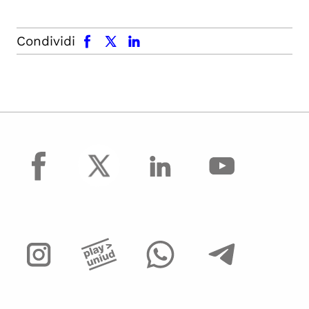
facebook
x.com
linkedin
Condividi
facebook