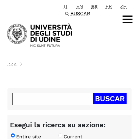
IT
EN
ES
FR
ZH
Passa al contenuto principale
BUSCAR
inicio
Esegui la ricerca su sezione:
Entire site
Current