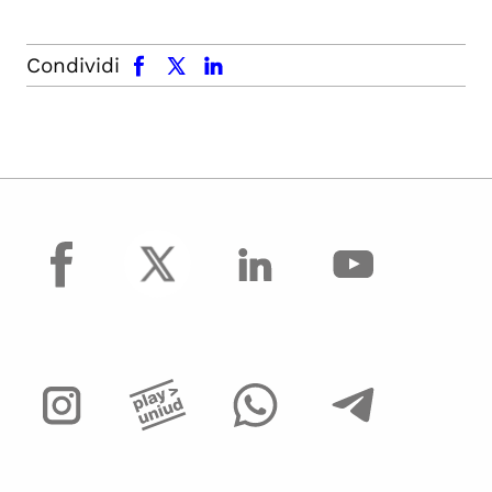
facebook
x.com
linkedin
Condividi
facebook