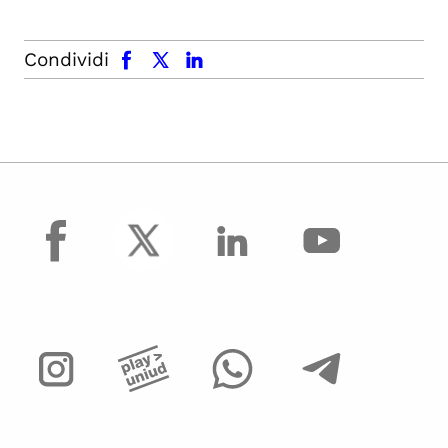
facebook
x.com
linkedin
Condividi
facebook