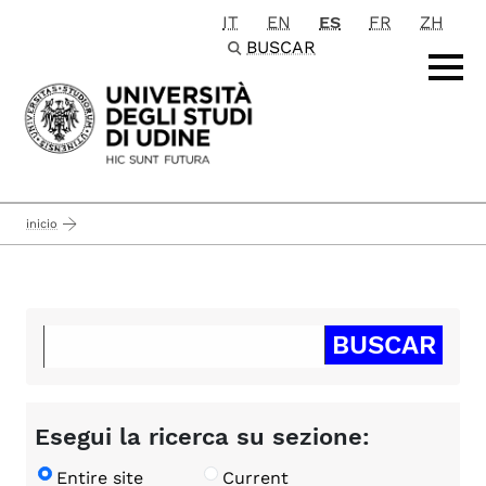
IT
EN
ES
FR
ZH
Passa al contenuto principale
BUSCAR
inicio
Esegui la ricerca su sezione:
Entire site
Current