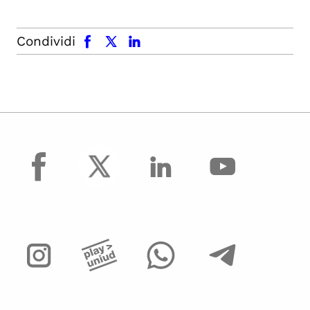
facebook
x.com
linkedin
Condividi
facebook