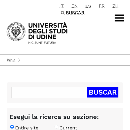
IT
EN
ES
FR
ZH
Passa al contenuto principale
BUSCAR
inicio
Esegui la ricerca su sezione:
Entire site
Current