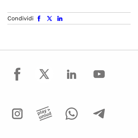
facebook
x.com
linkedin
Condividi
facebook