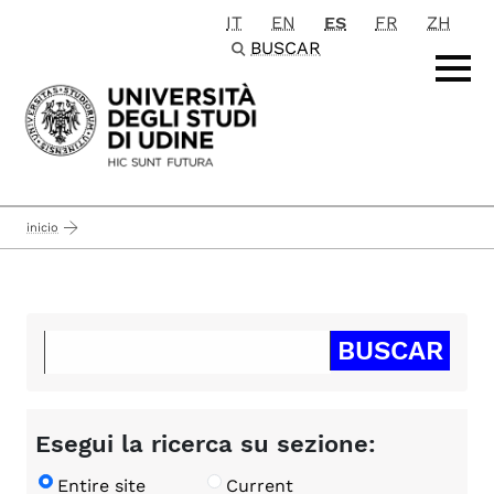
IT
EN
ES
FR
ZH
Passa al contenuto principale
BUSCAR
inicio
Esegui la ricerca su sezione:
Entire site
Current