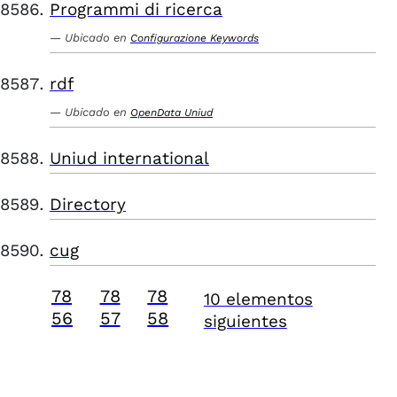
Programmi di ricerca
Ubicado en
Configurazione Keywords
rdf
Ubicado en
OpenData Uniud
Uniud international
Directory
cug
78
78
78
10 elementos
56
57
58
siguientes