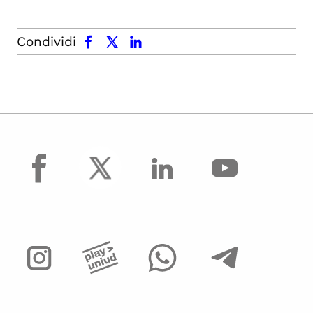
facebook
x.com
linkedin
Condividi
facebook