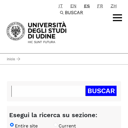
IT
EN
ES
FR
ZH
Passa al contenuto principale
BUSCAR
inicio
Esegui la ricerca su sezione:
Entire site
Current