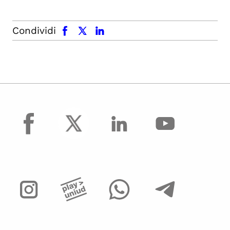
facebook
x.com
linkedin
Condividi
facebook