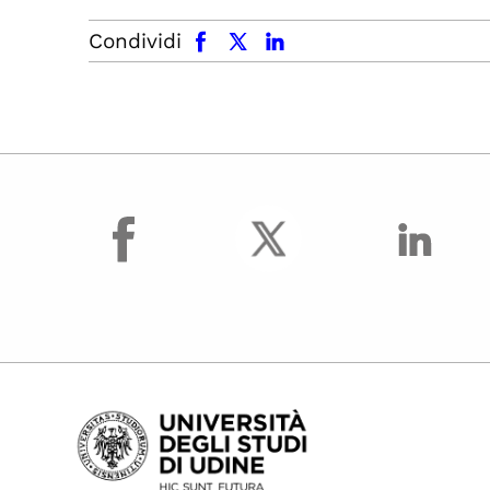
facebook
x.com
linkedin
Condividi
facebook