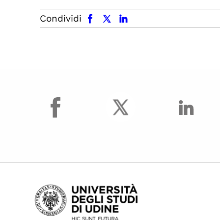
facebook
x.com
linkedin
Condividi
facebook