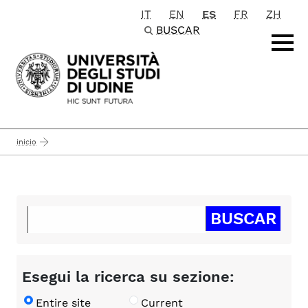
IT
EN
ES
FR
ZH
Passa al contenuto principale
BUSCAR
inicio
Esegui la ricerca su sezione:
Entire site
Current