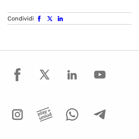
facebook
x.com
linkedin
Condividi
facebook