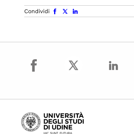
facebook
x.com
linkedin
Condividi
facebook