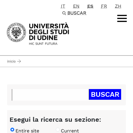
IT
EN
ES
FR
ZH
Passa al contenuto principale
BUSCAR
inicio
Esegui la ricerca su sezione:
Entire site
Current