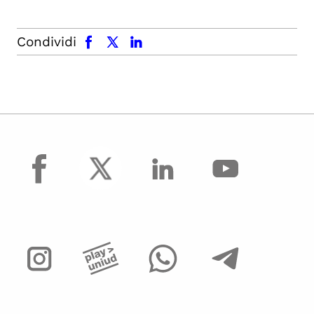
facebook
x.com
linkedin
Condividi
facebook