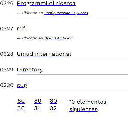
Programmi di ricerca
Ubicado en
Configurazione Keywords
rdf
Ubicado en
OpenData Uniud
Uniud international
Directory
cug
80
80
80
10 elementos
30
31
32
siguientes