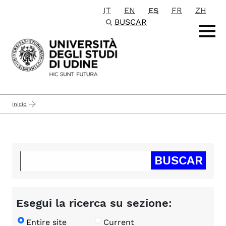
IT
EN
ES
FR
ZH
Passa al contenuto principale
BUSCAR
inicio
Esegui la ricerca su sezione:
Entire site
Current