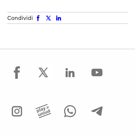
facebook
x.com
linkedin
Condividi
facebook