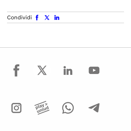
facebook
x.com
linkedin
Condividi
facebook