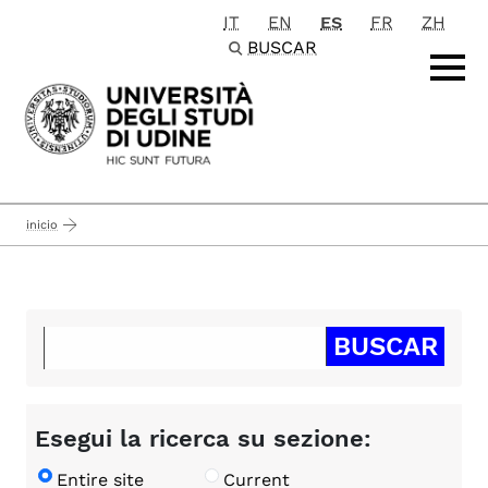
IT
EN
ES
FR
ZH
Passa al contenuto principale
BUSCAR
inicio
Esegui la ricerca su sezione:
Entire site
Current