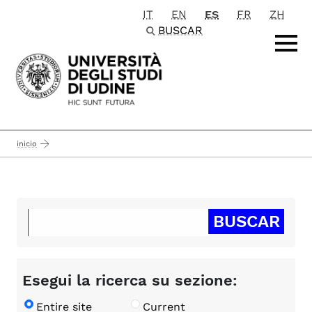
IT
EN
ES
FR
ZH
Passa al contenuto principale
BUSCAR
inicio
Esegui la ricerca su sezione:
Entire site
Current