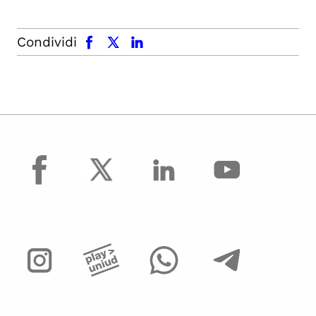
facebook
x.com
linkedin
Condividi
facebook