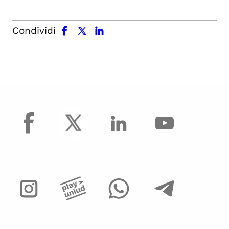
facebook
x.com
linkedin
Condividi
facebook