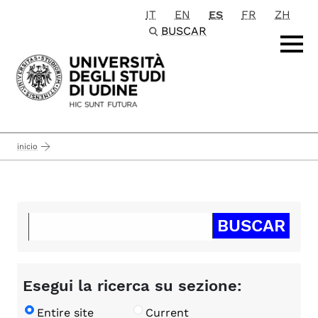
IT
EN
ES
FR
ZH
Passa al contenuto principale
BUSCAR
inicio
Esegui la ricerca su sezione:
Entire site
Current