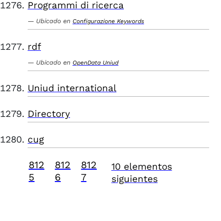
Programmi di ricerca
Ubicado en
Configurazione Keywords
rdf
Ubicado en
OpenData Uniud
Uniud international
Directory
cug
812
812
812
10 elementos
5
6
7
siguientes