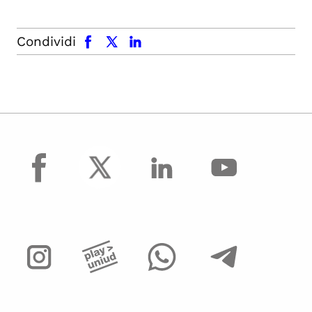
facebook
x.com
linkedin
Condividi
facebook