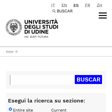
IT
EN
ES
FR
ZH
Passa al contenuto principale
BUSCAR
inicio
Esegui la ricerca su sezione:
Entire site
Current