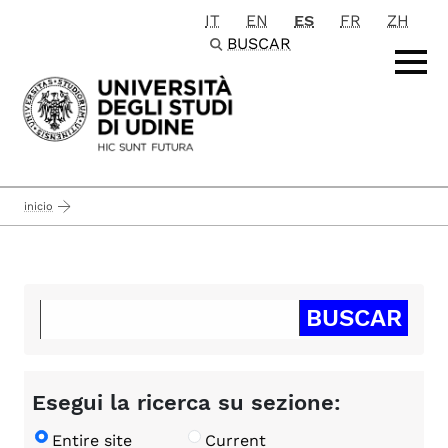
IT
EN
ES
FR
ZH
Passa al contenuto principale
BUSCAR
inicio
Esegui la ricerca su sezione:
Entire site
Current