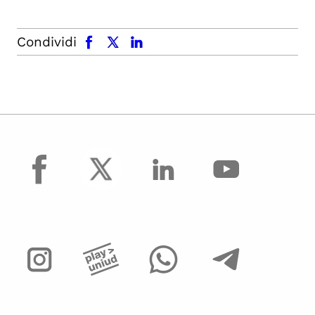
facebook
x.com
linkedin
Condividi
facebook