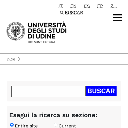
IT
EN
ES
FR
ZH
Passa al contenuto principale
BUSCAR
inicio
Esegui la ricerca su sezione:
Entire site
Current