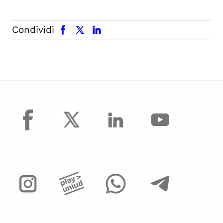
facebook
x.com
linkedin
Condividi
facebook