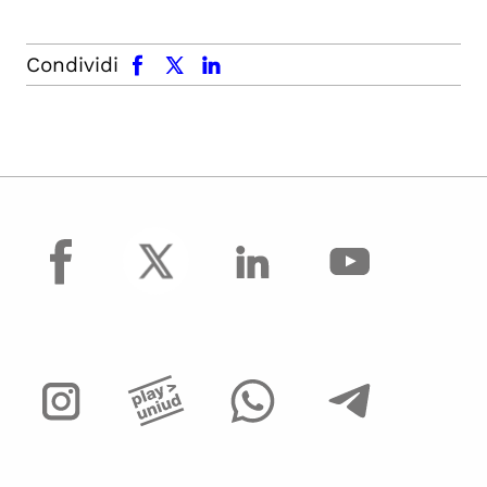
facebook
x.com
linkedin
Condividi
facebook