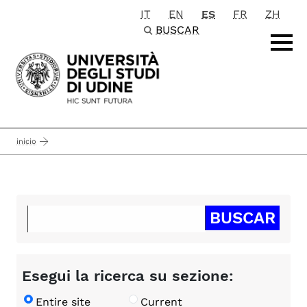
IT
EN
ES
FR
ZH
Passa al contenuto principale
BUSCAR
inicio
Esegui la ricerca su sezione:
Entire site
Current