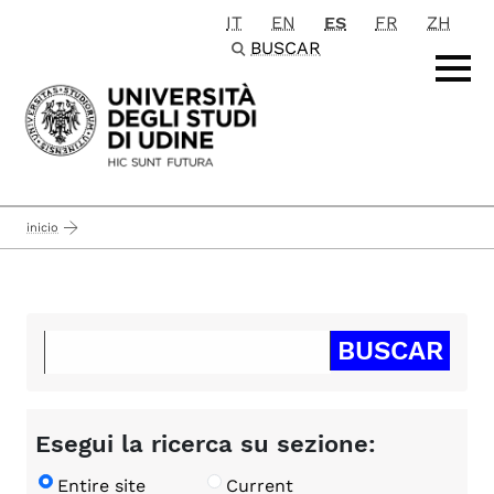
IT
EN
ES
FR
ZH
Passa al contenuto principale
BUSCAR
inicio
Esegui la ricerca su sezione:
Entire site
Current