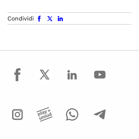
facebook
x.com
linkedin
Condividi
facebook