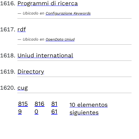
Programmi di ricerca
Ubicado en
Configurazione Keywords
rdf
Ubicado en
OpenData Uniud
Uniud international
Directory
cug
815
816
81
10 elementos
9
0
61
siguientes