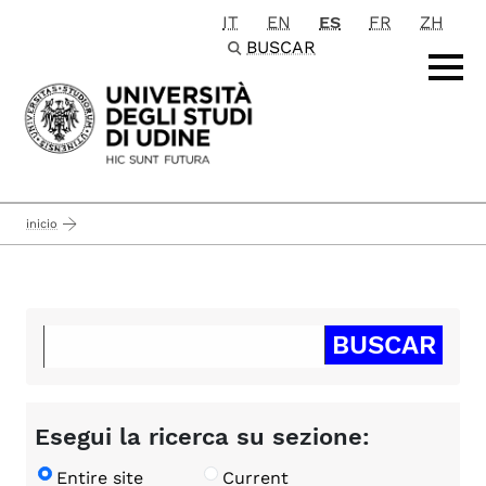
IT
EN
ES
FR
ZH
Passa al contenuto principale
BUSCAR
inicio
Esegui la ricerca su sezione:
Entire site
Current