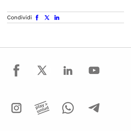
facebook
x.com
linkedin
Condividi
facebook