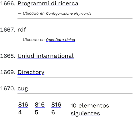
Programmi di ricerca
Ubicado en
Configurazione Keywords
rdf
Ubicado en
OpenData Uniud
Uniud international
Directory
cug
816
816
816
10 elementos
4
5
6
siguientes