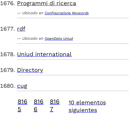
Programmi di ricerca
Ubicado en
Configurazione Keywords
rdf
Ubicado en
OpenData Uniud
Uniud international
Directory
cug
816
816
816
10 elementos
5
6
7
siguientes