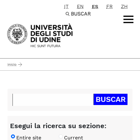
IT
EN
ES
FR
ZH
Passa al contenuto principale
BUSCAR
inicio
Esegui la ricerca su sezione:
Entire site
Current