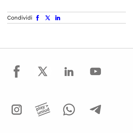
facebook
x.com
linkedin
Condividi
facebook