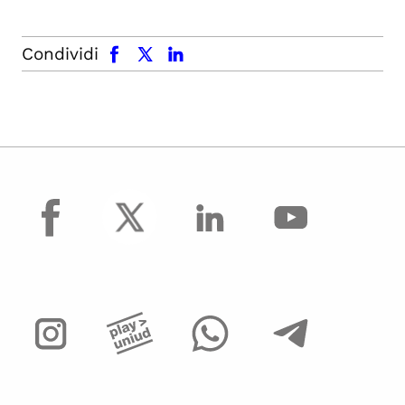
facebook
x.com
linkedin
Condividi
facebook