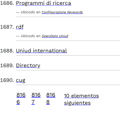
Programmi di ricerca
Ubicado en
Configurazione Keywords
rdf
Ubicado en
OpenData Uniud
Uniud international
Directory
cug
816
816
816
10 elementos
6
7
8
siguientes