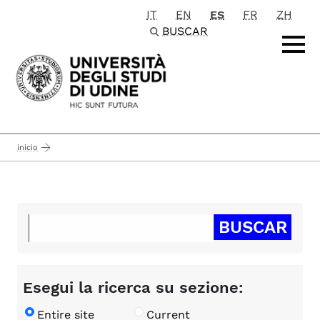
IT
EN
ES
FR
ZH
Passa al contenuto principale
BUSCAR
inicio
Esegui la ricerca su sezione:
Entire site
Current