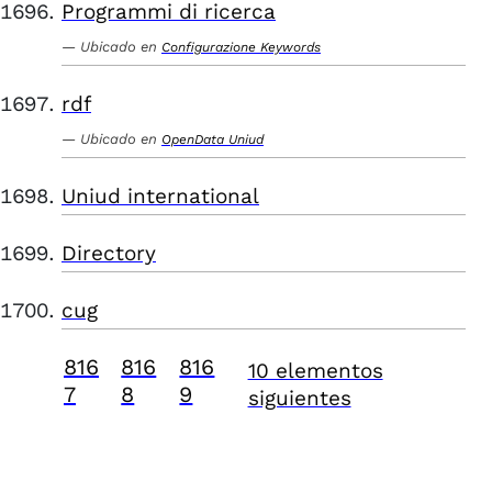
Programmi di ricerca
Ubicado en
Configurazione Keywords
rdf
Ubicado en
OpenData Uniud
Uniud international
Directory
cug
816
816
816
10 elementos
7
8
9
siguientes