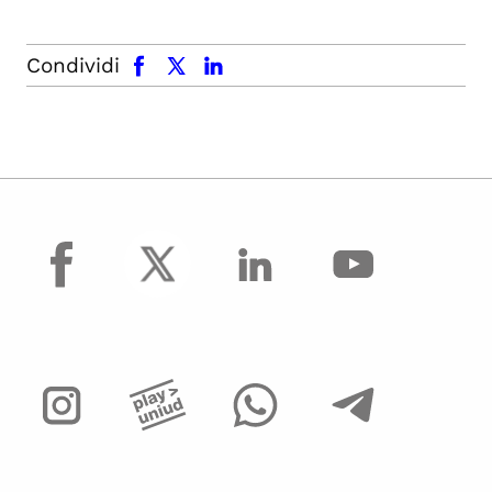
facebook
x.com
linkedin
Condividi
facebook