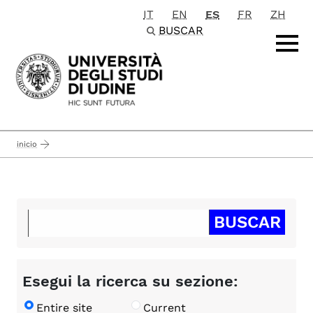
IT
EN
ES
FR
ZH
Passa al contenuto principale
BUSCAR
inicio
Esegui la ricerca su sezione:
Entire site
Current