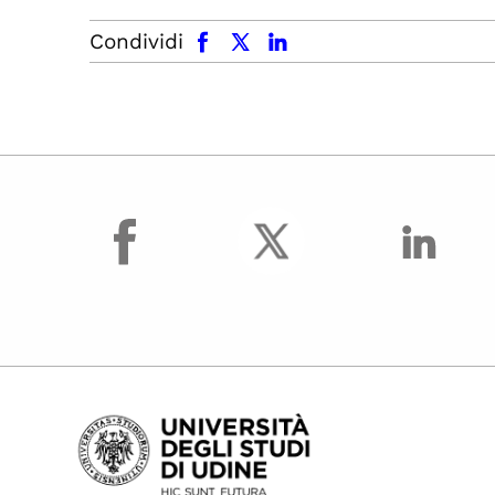
facebook
x.com
linkedin
Condividi
facebook