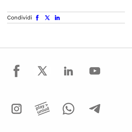
facebook
x.com
linkedin
Condividi
facebook