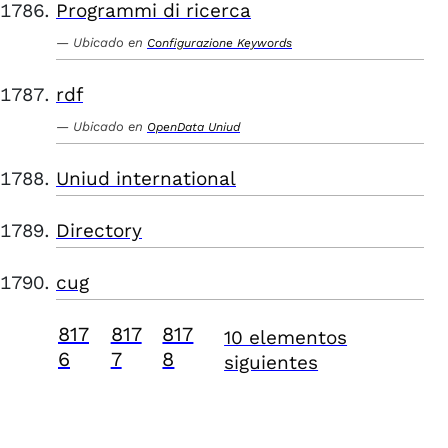
Programmi di ricerca
Ubicado en
Configurazione Keywords
rdf
Ubicado en
OpenData Uniud
Uniud international
Directory
cug
817
817
817
10 elementos
6
7
8
siguientes