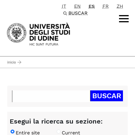
IT
EN
ES
FR
ZH
Passa al contenuto principale
BUSCAR
inicio
Esegui la ricerca su sezione:
Entire site
Current