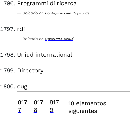
Programmi di ricerca
Ubicado en
Configurazione Keywords
rdf
Ubicado en
OpenData Uniud
Uniud international
Directory
cug
817
817
817
10 elementos
7
8
9
siguientes