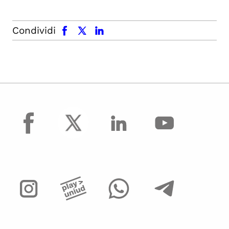
facebook
x.com
linkedin
Condividi
facebook