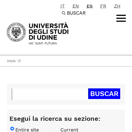
IT
EN
ES
FR
ZH
Passa al contenuto principale
BUSCAR
inicio
Esegui la ricerca su sezione:
Entire site
Current