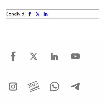
facebook
x.com
linkedin
Condividi
facebook