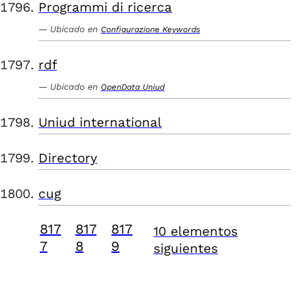
Programmi di ricerca
Ubicado en
Configurazione Keywords
rdf
Ubicado en
OpenData Uniud
Uniud international
Directory
cug
817
817
817
10 elementos
7
8
9
siguientes