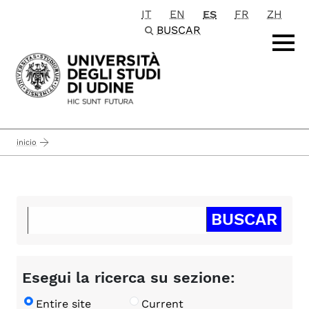
IT
EN
ES
FR
ZH
Passa al contenuto principale
BUSCAR
inicio
Esegui la ricerca su sezione:
Entire site
Current