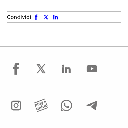
facebook
x.com
linkedin
Condividi
facebook