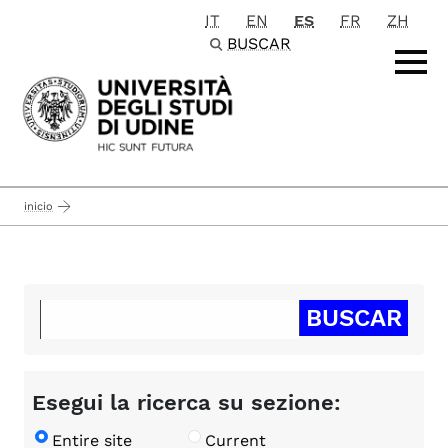
IT
EN
ES
FR
ZH
Passa al contenuto principale
BUSCAR
inicio
Esegui la ricerca su sezione:
Entire site
Current