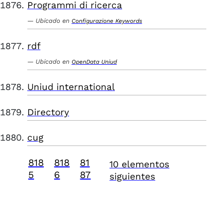
Programmi di ricerca
Ubicado en
Configurazione Keywords
rdf
Ubicado en
OpenData Uniud
Uniud international
Directory
cug
818
818
81
10 elementos
5
6
87
siguientes