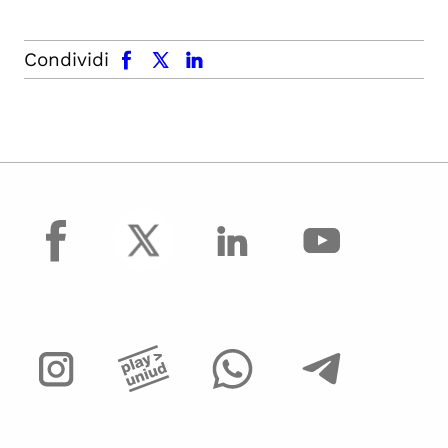
facebook
x.com
linkedin
Condividi
facebook