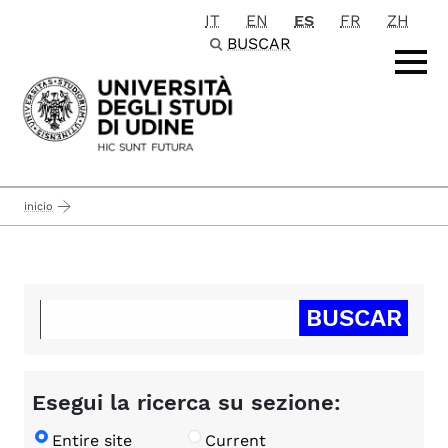
IT
EN
ES
FR
ZH
Passa al contenuto principale
BUSCAR
inicio
Esegui la ricerca su sezione:
Entire site
Current