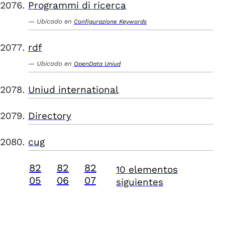
Programmi di ricerca
Ubicado en
Configurazione Keywords
rdf
Ubicado en
OpenData Uniud
Uniud international
Directory
cug
82
82
82
10 elementos
05
06
07
siguientes