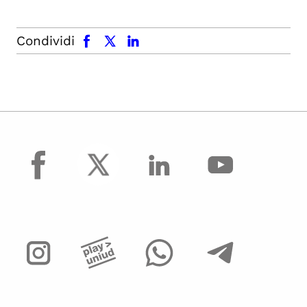
facebook
x.com
linkedin
Condividi
facebook