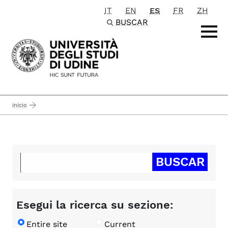
IT
EN
ES
FR
ZH
Passa al contenuto principale
BUSCAR
inicio
Esegui la ricerca su sezione:
Entire site
Current