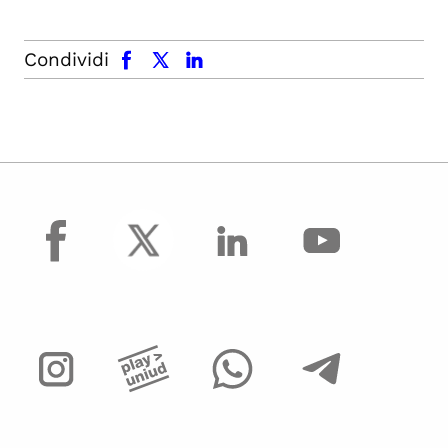
facebook
x.com
linkedin
Condividi
facebook