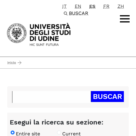
IT
EN
ES
FR
ZH
Passa al contenuto principale
BUSCAR
inicio
Esegui la ricerca su sezione:
Entire site
Current