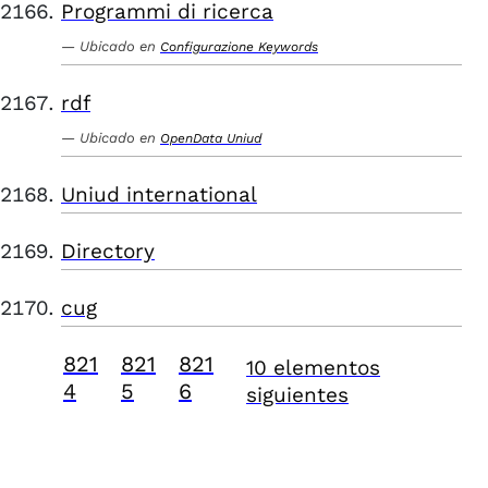
Programmi di ricerca
Ubicado en
Configurazione Keywords
rdf
Ubicado en
OpenData Uniud
Uniud international
Directory
cug
821
821
821
10 elementos
4
5
6
siguientes