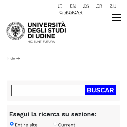
IT
EN
ES
FR
ZH
Passa al contenuto principale
BUSCAR
inicio
Esegui la ricerca su sezione:
Entire site
Current