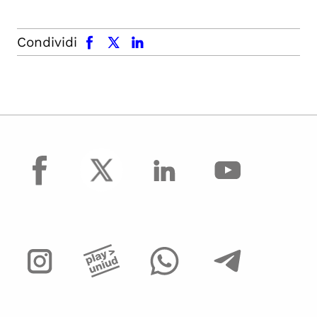
facebook
x.com
linkedin
Condividi
facebook