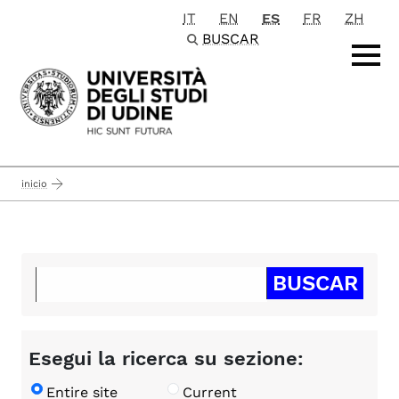
IT
EN
ES
FR
ZH
Passa al contenuto principale
BUSCAR
inicio
Esegui la ricerca su sezione:
Entire site
Current