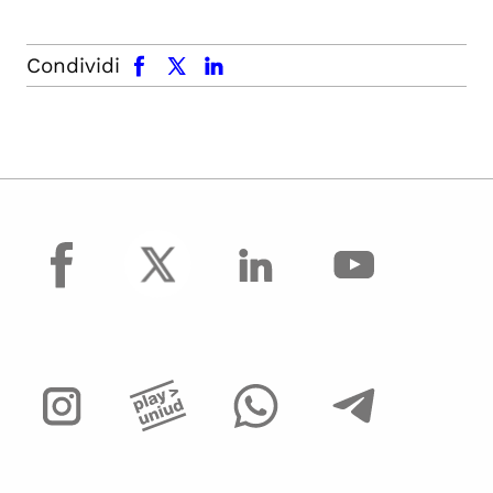
facebook
x.com
linkedin
Condividi
facebook