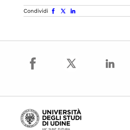
facebook
x.com
linkedin
Condividi
facebook