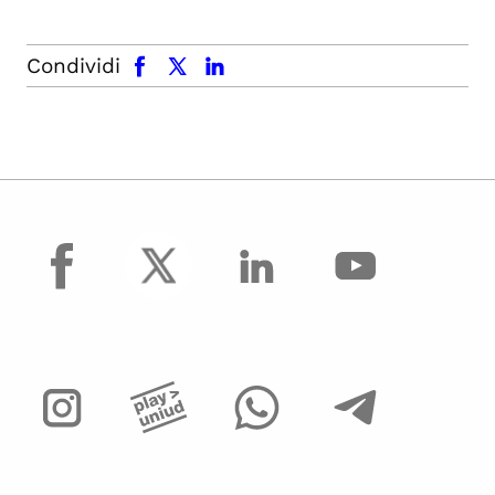
facebook
x.com
linkedin
Condividi
facebook