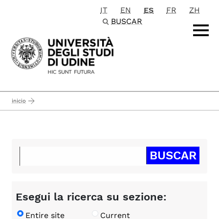
IT
EN
ES
FR
ZH
Passa al contenuto principale
BUSCAR
inicio
Esegui la ricerca su sezione:
Entire site
Current