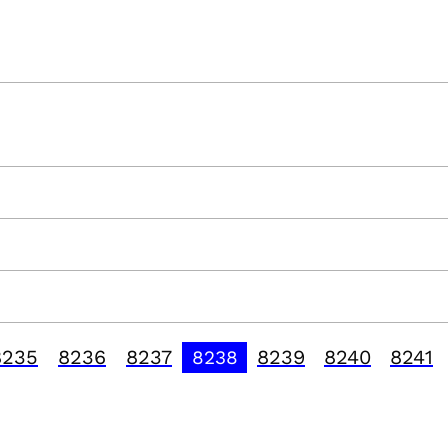
8235
8236
8237
8239
8240
8241
8238