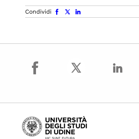
facebook
x.com
linkedin
Condividi
facebook