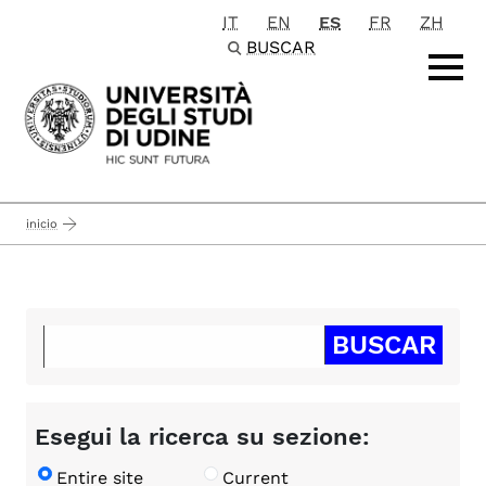
IT
EN
ES
FR
ZH
Passa al contenuto principale
BUSCAR
inicio
Esegui la ricerca su sezione:
Entire site
Current