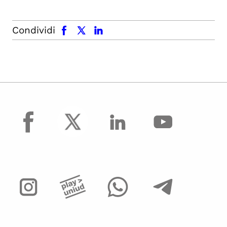
facebook
x.com
linkedin
Condividi
facebook