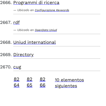
Programmi di ricerca
Ubicado en
Configurazione Keywords
rdf
Ubicado en
OpenData Uniud
Uniud international
Directory
cug
82
82
82
10 elementos
64
65
66
siguientes