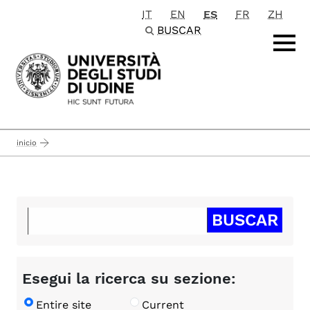
IT
EN
ES
FR
ZH
Passa al contenuto principale
BUSCAR
inicio
Esegui la ricerca su sezione:
Entire site
Current