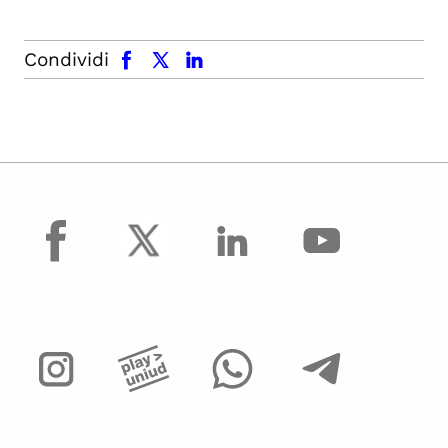
facebook
x.com
linkedin
Condividi
facebook