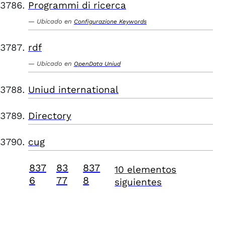
Programmi di ricerca
Ubicado en
Configurazione Keywords
rdf
Ubicado en
OpenData Uniud
Uniud international
Directory
cug
837
83
837
10 elementos
6
77
8
siguientes