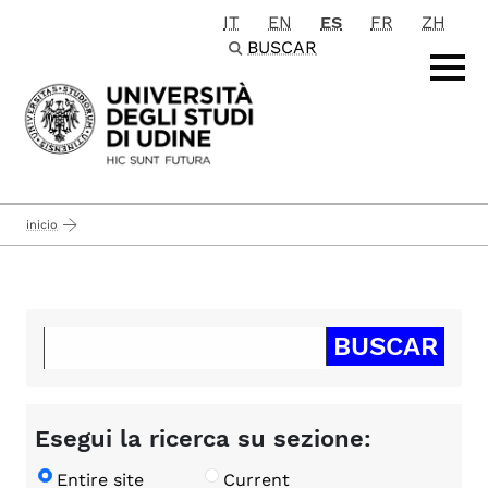
IT
EN
ES
FR
ZH
Passa al contenuto principale
BUSCAR
inicio
Esegui la ricerca su sezione:
Entire site
Current