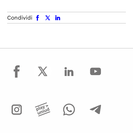
facebook
x.com
linkedin
Condividi
facebook