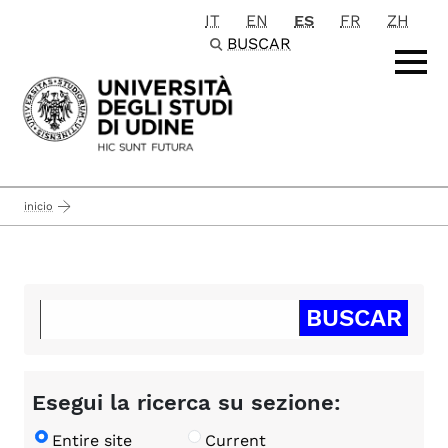
IT
EN
ES
FR
ZH
Passa al contenuto principale
BUSCAR
inicio
Esegui la ricerca su sezione:
Entire site
Current