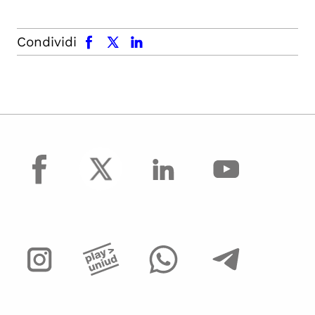
facebook
x.com
linkedin
Condividi
facebook